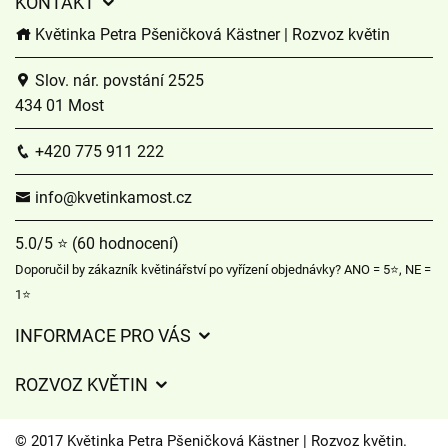
KONTAKT
Květinka Petra Pšeničková Kästner | Rozvoz květin
Slov. nár. povstání 2525
434 01 Most
+420 775 911 222
info@kvetinkamost.cz
5.0/5 ⭐ (60 hodnocení)
Doporučil by zákazník květinářství po vyřízení objednávky? ANO = 5⭐, NE =
1⭐
INFORMACE PRO VÁS
Obchodní podmínky
ROZVOZ KVĚTIN
Ochrana osobních údajů
Ceny za doručení
Často kladené dotazy
© 2017 Květinka Petra Pšeničková Kästner | Rozvoz květin.