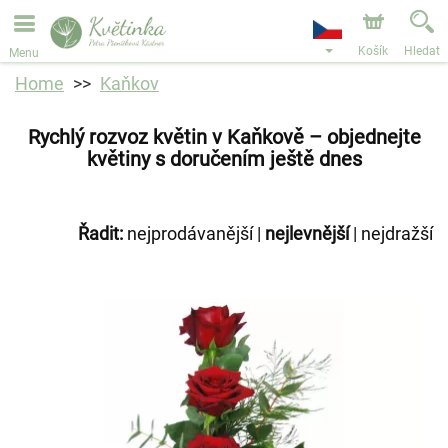
Objednávky přes e-shop přijímáme. Nejbližší možné
doručení je od 11.8.2026 z důvodu dovolené.
Košík
Hledat
Menu
Home
Kaňkov
Rychlý rozvoz květin v Kaňkově – objednejte
květiny s doručením ještě dnes
Řadit:
nejprodávanější
|
nejlevnější
|
nejdražší