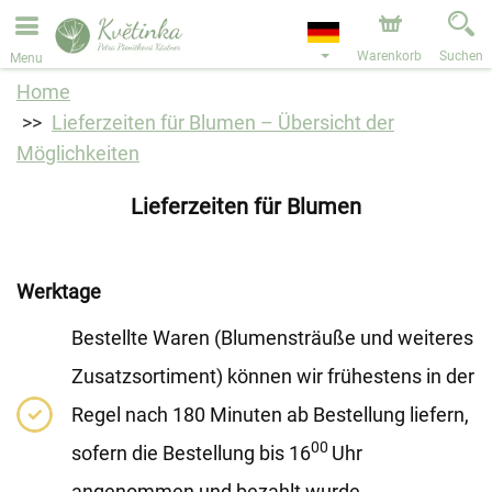
Bestellungen über unseren Onlineshop nehmen wir gerne
entgegen. Der frühestmögliche Liefertermin ist ab dem
11.08.2026 aufgrund von Betriebsurlaub.
Warenkorb
Suchen
Menu
Home
Lieferzeiten für Blumen – Übersicht der
Möglichkeiten
Lieferzeiten für Blumen
Werktage
Bestellte Waren (Blumensträuße und weiteres
Zusatzsortiment) können wir frühestens in der
Regel nach 180 Minuten ab Bestellung liefern,
00
sofern die Bestellung bis 16
Uhr
angenommen und bezahlt wurde.