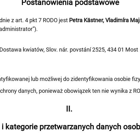
Postanowienia podstawowe
ie z art. 4 pkt 7 RODO jest
Petra Kästner, Vladimíra Ma
„administrator”).
 Dostawa kwiatów, Slov. nár. povstání 2525, 434 01 Most
fikowanej lub możliwej do zidentyfikowania osobie fizyc
ochrony danych, ponieważ obowiązek ten nie wynika z R
II.
 i kategorie przetwarzanych danych os