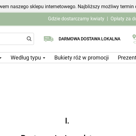
em naszego sklepu internetowego. Najbliższy możliwy termin 
Gdzie dostarczamy kwiaty
|
Opłaty za 
Wybierz datę dostawy
DARMOWA DOSTAWA LOKALNA
Według typu
Bukiety róż w promocji
Prezen
I.