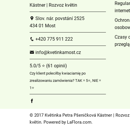
Regula
Kästner | Rozvoz květin
intern
Slov. nár. povstání 2525
Ochron
434 01 Most
osobo
Czasy 
+420 775 911 222
przeglą
info@kvetinkamost.cz
5.0/5 ⭐ (61 opinii)
Czy klient poleciłby kwiaciarnię po
zrealizowaniu zamówienia? TAK = 5⭐, NIE =
1⭐
© 2017 Květinka Petra Pšeničková Kästner | Rozvoz
květin. Powered by
LaFlora.com
.