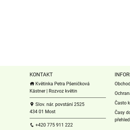
KONTAKT
INFOR
Květinka Petra Pšeničková
Obchod
Kästner | Rozvoz květin
Ochran
Často k
Slov. nár. povstání 2525
434 01 Most
Časy do
přehled
+420 775 911 222