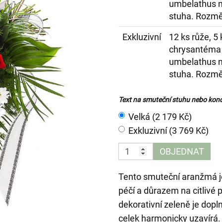
umbelathus ne
stuha. Rozmě
Exkluzivní
12 ks růže, 5
chrysantéma 
umbelathus ne
stuha. Rozmě
Text na smuteční stuhu nebo kond
Velká (2 179 Kč)
Exkluzivní (3 769 Kč)
OBJEDNAT
Tento smuteční aranžmá je
péčí a důrazem na citlivé
dekorativní zeleně je dopl
celek harmonicky uzavírá