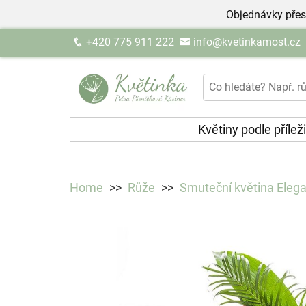
Objednávky přes
+420 775 911 222
info@kvetinkamost.cz
Květiny podle přílež
Home
Růže
Smuteční květina Eleg