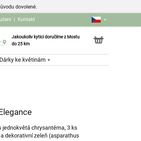
důvodu dovolené.
učení
|
Kontakt
Jakoukoliv kytici doručíme z Mostu
Možnost vyzvednout v naší květince
do 25 km
Dárky ke květinám
 Elegance
ks jednokvětá chrysantéma, 3 ks
a dekorativní zeleň (asparathus