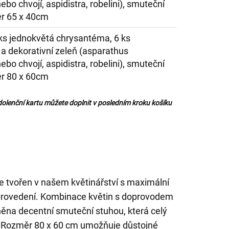
bo chvojí, aspidistra, robelini), smuteční
r 65 x 40cm
 ks jednokvětá chrysantéma, 6 ks
a dekorativní zeleň (asparathus
bo chvojí, aspidistra, robelini), smuteční
r 80 x 60cm
olenční kartu můžete doplnit v posledním kroku košíku
 tvořen v našem květinářství s maximální
 provedení. Kombinace květin s doprovodem
něna decentní smuteční stuhou, která celý
. Rozměr 80 x 60 cm umožňuje důstojné