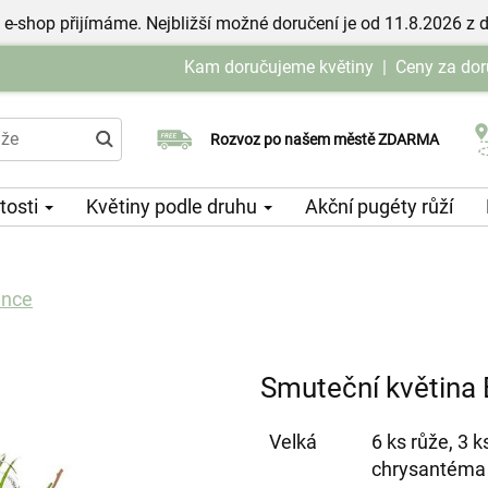
 e-shop přijímáme. Nejbližší možné doručení je od 11.8.2026 z 
Kam doručujeme květiny
|
Ceny za dor
Rozvoz po našem městě ZDARMA
Možný výběr času a dne doručení
itosti
Květiny podle druhu
Akční pugéty růží
ance
Smuteční květina
Velká
6 ks růže, 3 
chrysantéma 