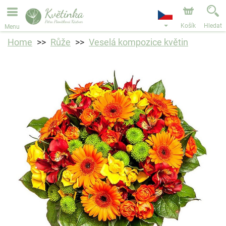
Objednávky přes e-shop přijímáme. Nejbližší možné
doručení je od 11.8.2026 z důvodu dovolené.
Košík
Hledat
Menu
Home
Růže
Veselá kompozice květin