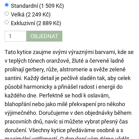
Standardní (1 509 Kč)
Velká (2 249 Kč)
Exkluzivní (2 889 Kč)
OBJEDNAT
Tato kytice zaujme svými výraznými barvami, kde se
v teplých tónech oranžové, žluté a červené ladně
prolínají gerbery, růže, alstromerie a svěže zelené
santini. Každý detail je pečlivě sladěn tak, aby celek
působil harmonicky a přinášel radost i energii do
každého dne. Perfektně se hodí k oslavám,
blahopřání nebo jako milé překvapení pro někoho
výjimečného. Doručujeme v den objednávky během
pracovních dnů, navíc si můžete vybrat přesný čas
doručení. Všechny kytice předáváme osobně a s
maximální vstřícností. O doručení vám dáme vědět