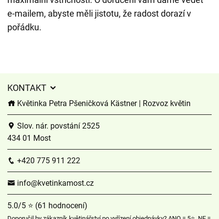
e-mailem, abyste měli jistotu, že radost dorazí v
pořádku.
KONTAKT
Květinka Petra Pšeničková Kästner | Rozvoz květin
Slov. nár. povstání 2525
434 01 Most
+420 775 911 222
info@kvetinkamost.cz
5.0/5 ⭐ (61 hodnocení)
Doporučil by zákazník květinářství po vyřízení objednávky? ANO = 5⭐, NE =