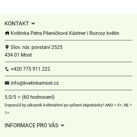
KONTAKT
Květinka Petra Pšeničková Kästner | Rozvoz květin
Slov. nár. povstání 2525
434 01 Most
+420 775 911 222
info@kvetinkamost.cz
5.0/5 ⭐ (60 hodnocení)
Doporučil by zákazník květinářství po vyřízení objednávky? ANO = 5⭐, NE =
1⭐
INFORMACE PRO VÁS
Obchodní podmínky