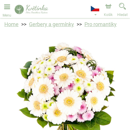
Objednávky přes e-shop přijímáme. Nejbližší možné
doručení je od 11.8.2026 z důvodu dovolené.
Košík
Hledat
Menu
Home
Gerbery a germínky
Pro romantiky