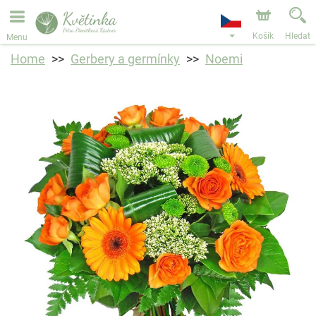
Objednávky přes e-shop přijímáme. Nejbližší možné
doručení je od 11.8.2026 z důvodu dovolené.
Košík
Hledat
Menu
Home
Gerbery a germínky
Noemi