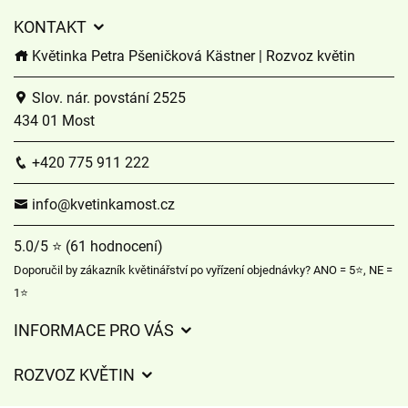
KONTAKT
Květinka Petra Pšeničková Kästner | Rozvoz květin
Slov. nár. povstání 2525
434 01 Most
+420 775 911 222
info@kvetinkamost.cz
5.0/5 ⭐ (61 hodnocení)
Doporučil by zákazník květinářství po vyřízení objednávky? ANO = 5⭐, NE =
1⭐
INFORMACE PRO VÁS
Obchodní podmínky
ROZVOZ KVĚTIN
Ochrana osobních údajů
Ceny za doručení