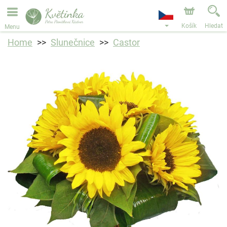
Objednávky přes e-shop přijímáme. Nejbližší možné
doručení je od 11.8.2026 z důvodu dovolené.
Košík
Hledat
Menu
Home
Slunečnice
Castor