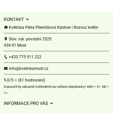
KONTAKT
Květinka Petra Pšeničková Kästner | Rozvoz květin
Slov. nár. povstání 2525
434 01 Most
+420 775 911 222
info@kvetinkamost.cz
5.0/5 ⭐ (61 hodnocení)
Doporučil by zákazník květinářství po vyřízení objednávky? ANO = 5⭐, NE =
1⭐
INFORMACE PRO VÁS
Obchodní podmínky