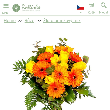
Objednávky přes e-shop přijímáme. Nejbližší možné
doručení je od 11.8.2026 z důvodu dovolené.
Košík
Hledat
Menu
Home
Růže
Žluto-oranžový mix