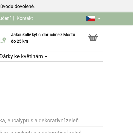
důvodu dovolené.
učení
|
Kontakt
Jakoukoliv kytici doručíme z Mostu
Možnost vyzvednout v naší květince
do 25 km
Dárky ke květinám
ka, eucalyptus a dekorativní zeleň
ňka, eucalyptus a dekorativní zeleň