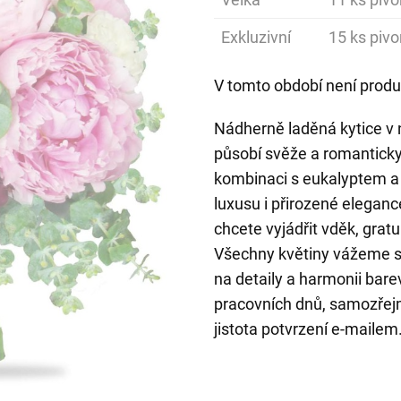
Exkluzivní
15 ks pivo
V tomto období není produ
Nádherně laděná kytice v 
působí svěže a romanticky
kombinaci s eukalyptem a 
luxusu i přirozené elegance
chcete vyjádřit vděk, grat
Všechny květiny vážeme s p
na detaily a harmonii bar
pracovních dnů, samozřej
jistota potvrzení e-mailem