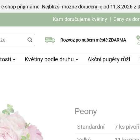
 e-shop přijímáme. Nejbližší možné doručení je od 11.8.2026 z 
Kam doručujeme květiny
|
Ceny za dor
Rozvoz po našem městě ZDARMA
Možný výběr času a dne doručení
itosti
Květiny podle druhu
Akční pugéty růží
Peony
Standardní
7 ks pivoň
Velká
11 ks pivo