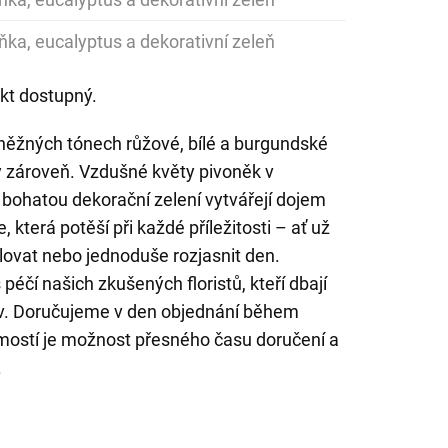
ňka, eucalyptus a dekorativní zeleň
kt dostupný.
něžných tónech růžové, bílé a burgundské
 zároveň. Vzdušné květy pivoněk v
bohatou dekorační zelení vytvářejí dojem
, která potěší při každé příležitosti – ať už
ulovat nebo jednoduše rozjasnit den.
éčí našich zkušených floristů, kteří dbají
ev. Doručujeme v den objednání během
mostí je možnost přesného času doručení a
.