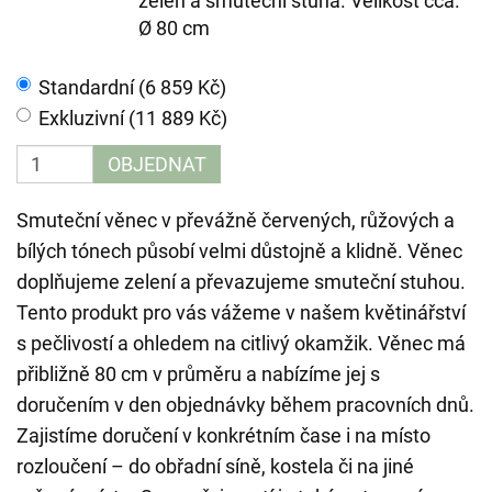
zeleň a smuteční stuha. Velikost cca.
Ø 80 cm
Standardní (6 859 Kč)
Exkluzivní (11 889 Kč)
OBJEDNAT
Smuteční věnec v převážně červených, růžových a
bílých tónech působí velmi důstojně a klidně. Věnec
doplňujeme zelení a převazujeme smuteční stuhou.
Tento produkt pro vás vážeme v našem květinářství
s pečlivostí a ohledem na citlivý okamžik. Věnec má
přibližně 80 cm v průměru a nabízíme jej s
doručením v den objednávky během pracovních dnů.
Zajistíme doručení v konkrétním čase i na místo
rozloučení – do obřadní síně, kostela či na jiné