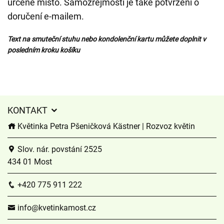
určené místo. Samozřejmostí je také potvrzení o
doručení e-mailem.
Text na smuteční stuhu nebo kondolenční kartu můžete doplnit v
posledním kroku košíku
KONTAKT
Květinka Petra Pšeničková Kästner | Rozvoz květin
Slov. nár. povstání 2525
434 01 Most
+420 775 911 222
info@kvetinkamost.cz