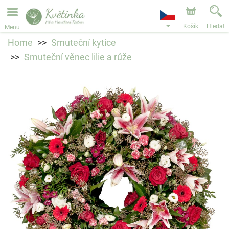
Objednávky přes e-shop přijímáme. Nejbližší možné
doručení je od 11.8.2026 z důvodu dovolené.
Košík
Hledat
Menu
Home
Smuteční kytice
Smuteční věnec lilie a růže