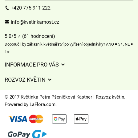
+420 775 911 222
info@kvetinkamost.cz
5.0/5 ⭐ (61 hodnocení)
Doporučil by zákazník květinářství po vyřízení objednávky? ANO = 5⭐, NE =
1⭐
INFORMACE PRO VÁS
Obchodní podmínky
ROZVOZ KVĚTIN
Ochrana osobních údajů
Ceny za doručení
Často kladené dotazy
© 2017 Květinka Petra Pšeničková Kästner | Rozvoz květin.
Kam doručujeme květiny
Powered by
LaFlora.com
.
Časy doručení květin – přehled možností
Cookies
Kontakt