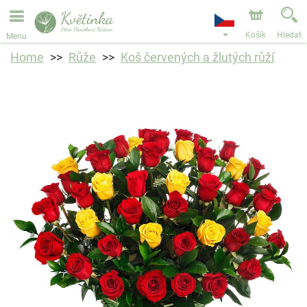
Objednávky přes e-shop přijímáme. Nejbližší možné
doručení je od 11.8.2026 z důvodu dovolené.
Košík
Hledat
Menu
Home
Růže
Koš červených a žlutých růží