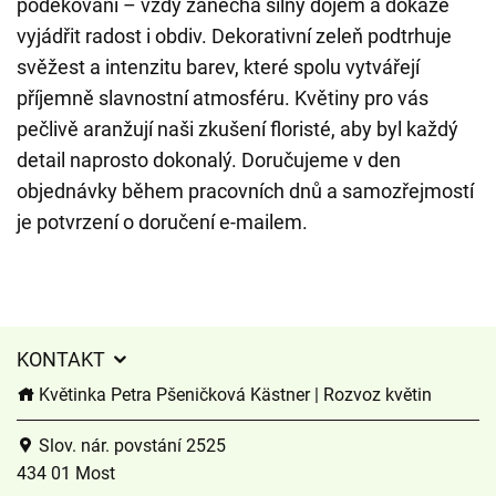
poděkování – vždy zanechá silný dojem a dokáže
vyjádřit radost i obdiv. Dekorativní zeleň podtrhuje
svěžest a intenzitu barev, které spolu vytvářejí
příjemně slavnostní atmosféru. Květiny pro vás
pečlivě aranžují naši zkušení floristé, aby byl každý
detail naprosto dokonalý. Doručujeme v den
objednávky během pracovních dnů a samozřejmostí
je potvrzení o doručení e-mailem.
KONTAKT
Květinka Petra Pšeničková Kästner | Rozvoz květin
Slov. nár. povstání 2525
434 01 Most