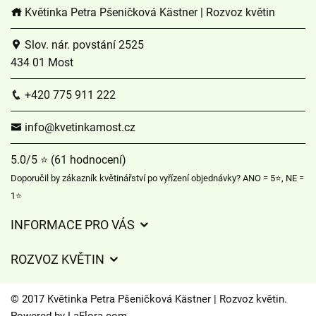
Květinka Petra Pšeničková Kästner | Rozvoz květin
Slov. nár. povstání 2525
434 01 Most
+420 775 911 222
info@kvetinkamost.cz
5.0/5 ⭐ (61 hodnocení)
Doporučil by zákazník květinářství po vyřízení objednávky? ANO = 5⭐, NE =
1⭐
INFORMACE PRO VÁS
Obchodní podmínky
ROZVOZ KVĚTIN
Ochrana osobních údajů
Ceny za doručení
Často kladené dotazy
© 2017 Květinka Petra Pšeničková Kästner | Rozvoz květin.
Kam doručujeme květiny