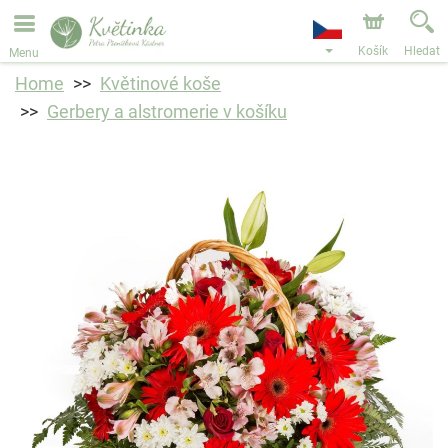
Objednávky přes e-shop přijímáme. Nejbližší možné
doručení je od 11.8.2026 z důvodu dovolené.
Košík
Hledat
Menu
Home
Květinové koše
Gerbery a alstromerie v košíku