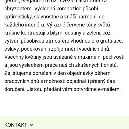
gerber, elegantních růží, svěžích alstromerií a
chryzantém. Výsledná kompozice působí
optimisticky, slavnostně a vnáší harmonii do
každého interiéru. Výrazné červené tóny květů
krásně kontrastují s bílými odstíny a zelení, což
vytváří působivou atmosféru vhodnou pro gratulace,
oslavy, poděkování i zpříjemnění všedních dnů.
Všechny květiny jsou uvázané s maximální pečlivostí
a jsou výsledkem práce našich zkušených floristů.
Zajišťujeme doručení v den objednávky během
pracovních dnů s možností objednat i přesný čas
doručení. Jistotu předání vám potvrdíme e-mailem.
KONTAKT