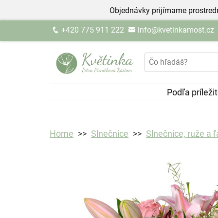
Objednávky prijímame prostred
+420 775 911 222
info@kvetinkamost.cz
Podľa príleži
Home
Slnečnice
Slnečnice, ruže a ľ