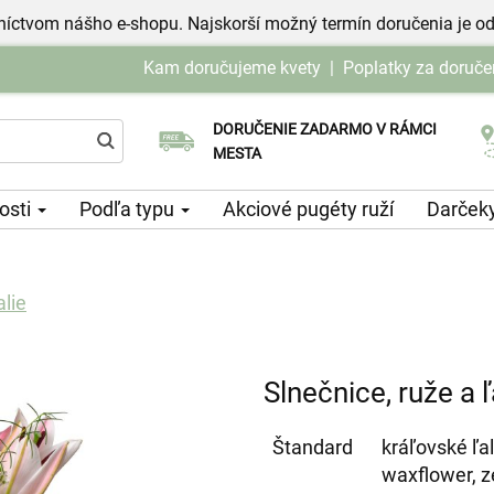
níctvom nášho e-shopu. Najskorší možný termín doručenia je od
Kam doručujeme kvety
|
Poplatky za doruče
DORUČENIE ZADARMO V RÁMCI
Vyberte si dátum doručenia
MESTA
tosti
Podľa typu
Akciové pugéty ruží
Darček
alie
Slnečnice, ruže a ľ
Štandard
kráľovské ľal
waxflower, z