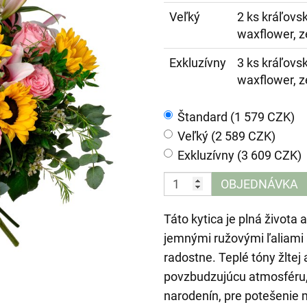
Veľký
2 ks kráľovsk
waxflower, z
Exkluzívny
3 ks kráľovsk
waxflower, z
Štandard (1 579 CZK)
Veľký (2 589 CZK)
Exkluzívny (3 609 CZK)
OBJEDNÁVKA
Táto kytica je plná života
jemnými ružovými ľaliami 
radostne. Teplé tóny žlte
povzbudzujúcu atmosféru, 
narodenín, pre potešenie 