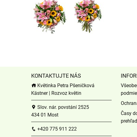
KONTAKTUJTE NÁS
INFOR
Květinka Petra Pšeničková
Všeobe
Kästner | Rozvoz květin
podmie
Ochran
Slov. nár. povstání 2525
Časy do
434 01 Most
prehľa
+420 775 911 222