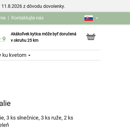
 11.8.2026 z dôvodu dovolenky.
nie
|
Kontaktujte nás
Akákoľvek kytica môže byť doručená
Služba Click & Collect
v okruhu 25 km
y ku kvetom
alie
ie, 3 ks slnečnice, 3 ks ruže, 2 ks
eleň