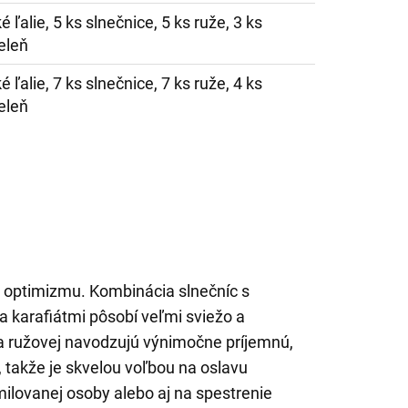
é ľalie, 5 ks slnečnice, 5 ks ruže, 3 ks
eleň
é ľalie, 7 ks slnečnice, 7 ks ruže, 4 ks
eleň
 a optimizmu. Kombinácia slnečníc s
a karafiátmi pôsobí veľmi sviežo a
j a ružovej navodzujú výnimočne príjemnú,
takže je skvelou voľbou na oslavu
milovanej osoby alebo aj na spestrenie