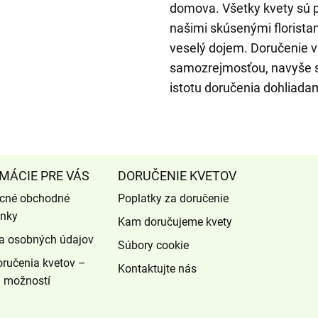
domova. Všetky kvety sú 
našimi skúsenými florista
veselý dojem. Doručenie v
samozrejmosťou, navyše si
istotu doručenia dohliad
MÁCIE PRE VÁS
DORUČENIE KVETOV
cné obchodné
Poplatky za doručenie
nky
Kam doručujeme kvety
a osobných údajov
Súbory cookie
ručenia kvetov –
Kontaktujte nás
d možností