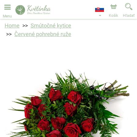
Objednávky prijímame prostredníctvom nášho e-shopu.
Najskorší možný termín doručenia je od 11.8.2026 z
dôvodu dovolenky.
Košík
Hľadať
Menu
Home
Smútočné kytice
Červené pohrebné ruže