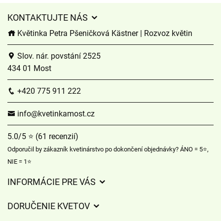
KONTAKTUJTE NÁS
Květinka Petra Pšeničková Kästner | Rozvoz květin
Slov. nár. povstání 2525
434 01 Most
+420 775 911 222
info@kvetinkamost.cz
5.0/5 ⭐ (61 recenzií)
Odporučil by zákazník kvetinárstvo po dokončení objednávky? ÁNO = 5⭐,
NIE = 1⭐
INFORMÁCIE PRE VÁS
Všeobecné obchodné podmienky
DORUČENIE KVETOV
Ochrana osobných údajov