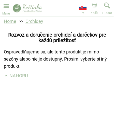
Objednávky prijímame prostredníctvom nášho e-shopu.
Najskorší možný termín doručenia je od 11.8.2026 z
dôvodu dovolenky.
Košík
Hľadať
Menu
Home
Orchidey
Rozvoz a doručenie orchideí a darčekov pre
každú príležitosť
Ospravedlňujeme sa, ale tento produkt je mimo
sezóny alebo nie je dostupný. Prosím, vyberte si iný
produkt.
NAHORU