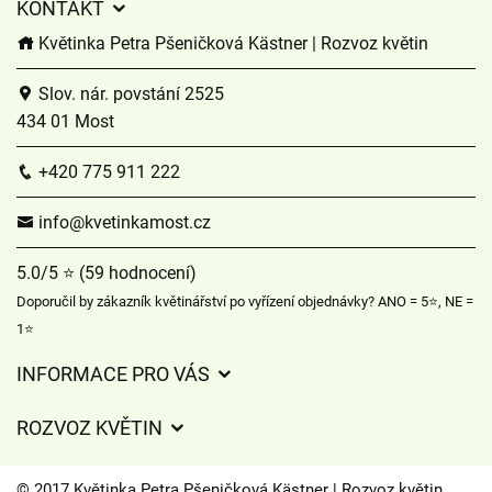
KONTAKT
Květinka Petra Pšeničková Kästner | Rozvoz květin
Slov. nár. povstání 2525
434 01 Most
+420 775 911 222
info@kvetinkamost.cz
5.0/5 ⭐ (59 hodnocení)
Doporučil by zákazník květinářství po vyřízení objednávky? ANO = 5⭐, NE =
1⭐
INFORMACE PRO VÁS
Obchodní podmínky
ROZVOZ KVĚTIN
Ochrana osobních údajů
Ceny za doručení
Často kladené dotazy
© 2017 Květinka Petra Pšeničková Kästner | Rozvoz květin.