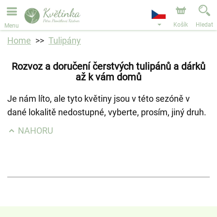
Objednávky přes e-shop přijímáme. Nejbližší možné
doručení je od 11.8.2026 z důvodu dovolené.
Košík
Hledat
Menu
Home
Tulipány
Rozvoz a doručení čerstvých tulipánů a dárků
až k vám domů
Je nám líto, ale tyto květiny jsou v této sezóně v
dané lokalitě nedostupné, vyberte, prosím, jiný druh.
NAHORU