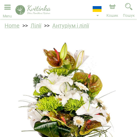
Ми приймаємо замовлення через наш інтернет-
магазин. Найближча можлива дата доставки —
11.08.2026 у зв’язку з відпусткою.
Кошик
Пошук
Menu
Home
Лілії
Антуріум і лілії