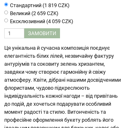
Cтандартний (1 819 CZK)
Великий (2 659 CZK)
Ексклюзивний (4 059 CZK)
ЗАМОВИТИ
Ця унікальна й сучасна композиція поєднує
елегантність білих лілей, незвичайну фактуру
антуріумів та соковиту зелень хризантем,
завдяки чому створює гармонійну й свіжу
атмосферу. Квіти, дібрані нашими досвідченими
флористами, чудово підкреслюють
індивідуальність кожної нагоди – від привітань
до подій, де хочеться подарувати особливий
момент радості та стилю. Витонченість та
професійне оформлення букету роблять його
ідеальним подарунком для близьких, колег або