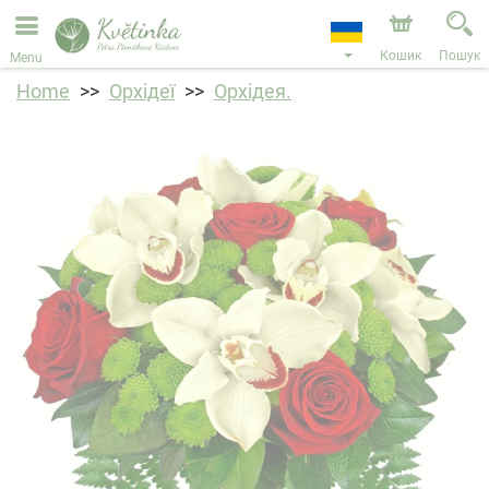
Ми приймаємо замовлення через наш інтернет-
магазин. Найближча можлива дата доставки —
11.08.2026 у зв’язку з відпусткою.
Кошик
Пошук
Menu
Home
Орхідеї
Орхідея.