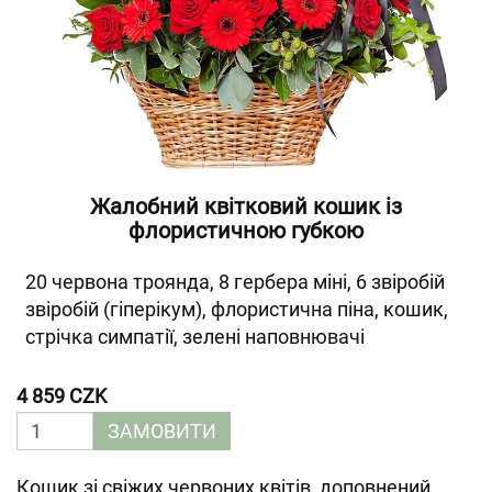
Жалобний квітковий кошик із
флористичною губкою
20 червона троянда, 8 гербера міні, 6 звіробій
звіробій (гіперікум), флористична піна, кошик,
стрічка симпатії, зелені наповнювачі
4 859 CZK
ЗАМОВИТИ
Кошик зі свіжих червоних квітів, доповнений