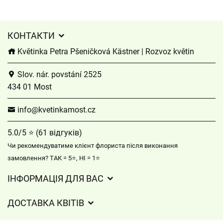
КОНТАКТИ
Květinka Petra Pšeničková Kästner | Rozvoz květin
Slov. nár. povstání 2525
434 01 Most
info@kvetinkamost.cz
5.0/5 ⭐ (61 відгуків)
Чи рекомендуватиме клієнт флориста після виконання
замовлення? ТАК = 5⭐, НІ = 1⭐
ІНФОРМАЦІЯ ДЛЯ ВАС
Загальні умови ведення господарської діяльності
ДОСТАВКА КВІТІВ
Захист персональних даних
Вартість доставки