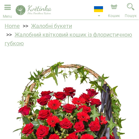
Ми приймаємо замовлення через наш інтернет-
магазин. Найближча можлива дата доставки —
11.08.2026 у зв’язку з відпусткою.
Кошик
Пошук
Menu
Home
Жалобні букети
Жалобний квітковий кошик із флористичною
губкою