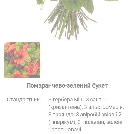
Помаранчево-зелений букет
Cтандартний
3 гербера міні, 3 сантіні
(хризантема), 3 альстромерія,
3 троянда, 3 звіробій звіробій
(гіперікум), 3 тюльпан, зелені
наповнювачі