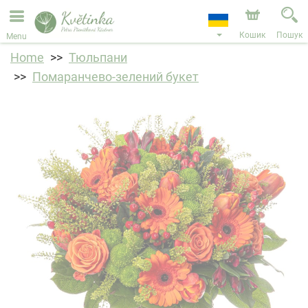
Ми приймаємо замовлення через наш інтернет-
магазин. Найближча можлива дата доставки —
11.08.2026 у зв’язку з відпусткою.
Кошик
Пошук
Menu
Home
Тюльпани
Помаранчево-зелений букет