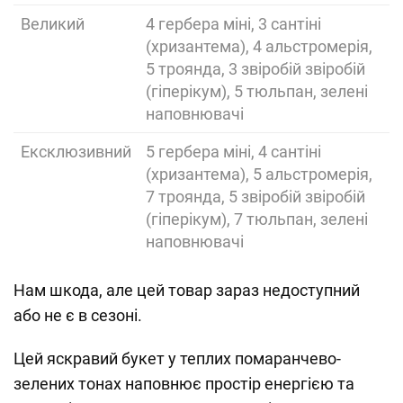
Великий
4 гербера міні, 3 сантіні
(хризантема), 4 альстромерія,
5 троянда, 3 звіробій звіробій
(гіперікум), 5 тюльпан, зелені
наповнювачі
Ексклюзивний
5 гербера міні, 4 сантіні
(хризантема), 5 альстромерія,
7 троянда, 5 звіробій звіробій
(гіперікум), 7 тюльпан, зелені
наповнювачі
Нам шкода, але цей товар зараз недоступний
або не є в сезоні.
Цей яскравий букет у теплих помаранчево-
зелених тонах наповнює простір енергією та