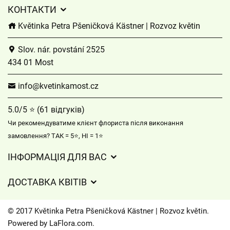
КОНТАКТИ
Květinka Petra Pšeničková Kästner | Rozvoz květin
Slov. nár. povstání 2525
434 01 Most
info@kvetinkamost.cz
5.0/5 ⭐ (61 відгуків)
Чи рекомендуватиме клієнт флориста після виконання
замовлення? ТАК = 5⭐, НІ = 1⭐
ІНФОРМАЦІЯ ДЛЯ ВАС
Загальні умови ведення господарської діяльності
ДОСТАВКА КВІТІВ
Захист персональних даних
Вартість доставки
Час доставки квітів – огляд можливостей
© 2017 Květinka Petra Pšeničková Kästner | Rozvoz květin.
Куди ми доставляємо квіти
Powered by
LaFlora.com
.