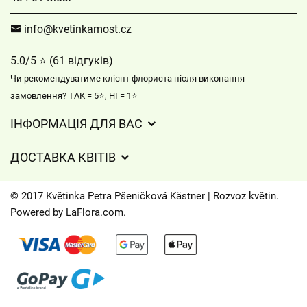
info@kvetinkamost.cz
5.0/5 ⭐ (61 відгуків)
Чи рекомендуватиме клієнт флориста після виконання
замовлення? ТАК = 5⭐, НІ = 1⭐
ІНФОРМАЦІЯ ДЛЯ ВАС
Загальні умови ведення господарської діяльності
ДОСТАВКА КВІТІВ
Захист персональних даних
Вартість доставки
Час доставки квітів – огляд можливостей
© 2017 Květinka Petra Pšeničková Kästner | Rozvoz květin.
Куди ми доставляємо квіти
Powered by
LaFlora.com
.
Файли cookie
Контакти