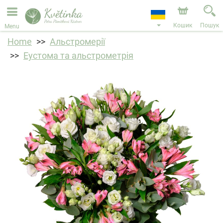
Ми приймаємо замовлення через наш інтернет-
магазин. Найближча можлива дата доставки —
11.08.2026 у зв’язку з відпусткою.
Кошик
Пошук
Menu
Home
Альстромерії
Еустома та альстрометрія