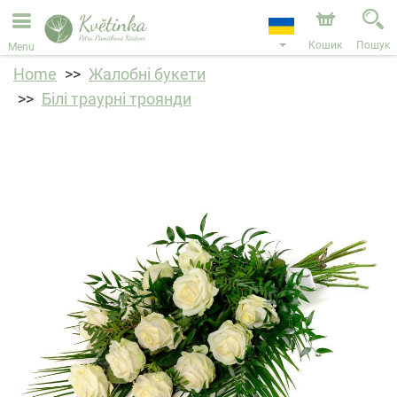
Ми приймаємо замовлення через наш інтернет-
магазин. Найближча можлива дата доставки —
11.08.2026 у зв’язку з відпусткою.
Кошик
Пошук
Menu
Home
Жалобні букети
Білі траурні троянди