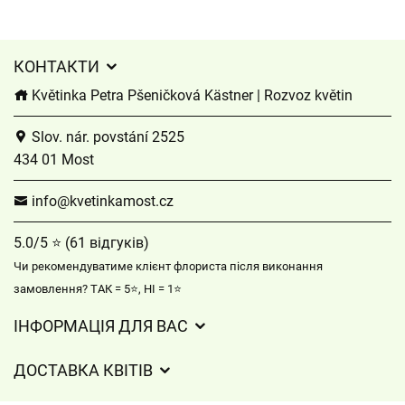
КОНТАКТИ
Květinka Petra Pšeničková Kästner | Rozvoz květin
Slov. nár. povstání 2525
434 01 Most
info@kvetinkamost.cz
5.0/5 ⭐ (61 відгуків)
Чи рекомендуватиме клієнт флориста після виконання
замовлення? ТАК = 5⭐, НІ = 1⭐
ІНФОРМАЦІЯ ДЛЯ ВАС
Загальні умови ведення господарської діяльності
ДОСТАВКА КВІТІВ
Захист персональних даних
Вартість доставки