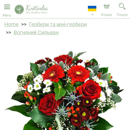
Ми приймаємо замовлення через наш інтернет-
магазин. Найближча можлива дата доставки —
11.08.2026 у зв’язку з відпусткою.
Кошик
Пошук
Menu
Home
Гербери та міні-гербери
Вогняний Сильван