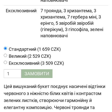
наповнювачі
Ексклюзивний
7 троянда, 3 хризантема, 3
хризантема, 7 гербера міні, 3
ерінго, 5 звіробій звіробій
(гіперікум), 3 гіпсофіла, зелені
наповнювачі
Cтандартний (1 659 CZK)
Великий (2 529 CZK)
Ексклюзивний (3 509 CZK)
ЗАМОВИТИ
Цей вишуканий букет поєднує насичені відтінки
червоного з ніжністю білих квітів і контрастом
зелених листків, створюючи гармонійну й
елегантну композицію. Червоні троянди та