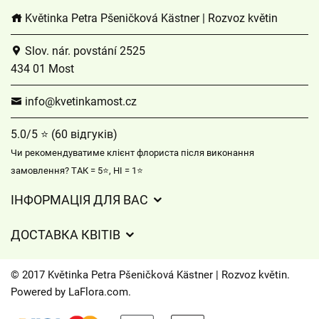
Květinka Petra Pšeničková Kästner | Rozvoz květin
Slov. nár. povstání 2525
434 01 Most
info@kvetinkamost.cz
5.0/5 ⭐ (60 відгуків)
Чи рекомендуватиме клієнт флориста після виконання
замовлення? ТАК = 5⭐, НІ = 1⭐
ІНФОРМАЦІЯ ДЛЯ ВАС
Загальні умови ведення господарської діяльності
ДОСТАВКА КВІТІВ
Захист персональних даних
Вартість доставки
Час доставки квітів – огляд можливостей
© 2017 Květinka Petra Pšeničková Kästner | Rozvoz květin.
Куди ми доставляємо квіти
Powered by
LaFlora.com
.
Файли cookie