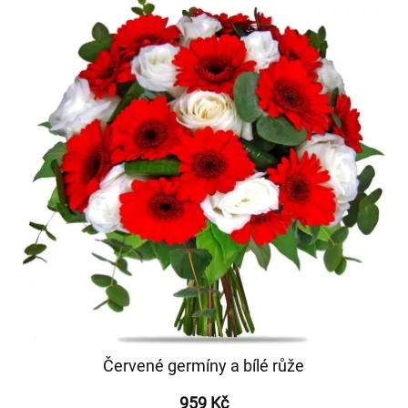
Červené germíny a bílé růže
959 Kč