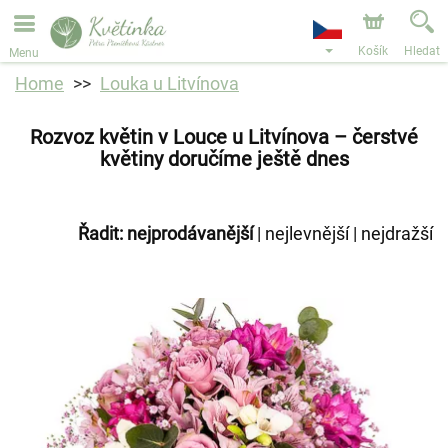
Objednávky přes e-shop přijímáme. Nejbližší možné
doručení je od 11.8.2026 z důvodu dovolené.
Košík
Hledat
Menu
Home
Louka u Litvínova
Rozvoz květin v Louce u Litvínova – čerstvé
květiny doručíme ještě dnes
Řadit:
nejprodávanější
|
nejlevnější
|
nejdražší