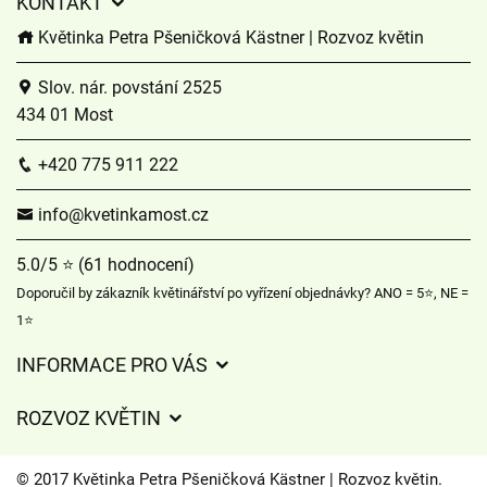
KONTAKT
Květinka Petra Pšeničková Kästner | Rozvoz květin
Slov. nár. povstání 2525
434 01 Most
+420 775 911 222
info@kvetinkamost.cz
5.0/5 ⭐ (61 hodnocení)
Doporučil by zákazník květinářství po vyřízení objednávky? ANO = 5⭐, NE =
1⭐
INFORMACE PRO VÁS
Obchodní podmínky
ROZVOZ KVĚTIN
Ochrana osobních údajů
Ceny za doručení
Často kladené dotazy
© 2017 Květinka Petra Pšeničková Kästner | Rozvoz květin.