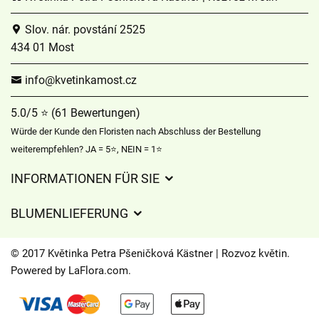
Slov. nár. povstání 2525
434 01 Most
info@kvetinkamost.cz
5.0/5 ⭐ (61 Bewertungen)
Würde der Kunde den Floristen nach Abschluss der Bestellung
weiterempfehlen? JA = 5⭐, NEIN = 1⭐
INFORMATIONEN FÜR SIE
Geschäftsbedingungen
BLUMENLIEFERUNG
Datenschutz
Liefergebühren
Lieferzeiten für Blumen – Übersicht der Möglichkeiten
© 2017 Květinka Petra Pšeničková Kästner | Rozvoz květin.
Wohin wir Blumen liefern
Powered by
LaFlora.com
.
Cookies
Kontakt