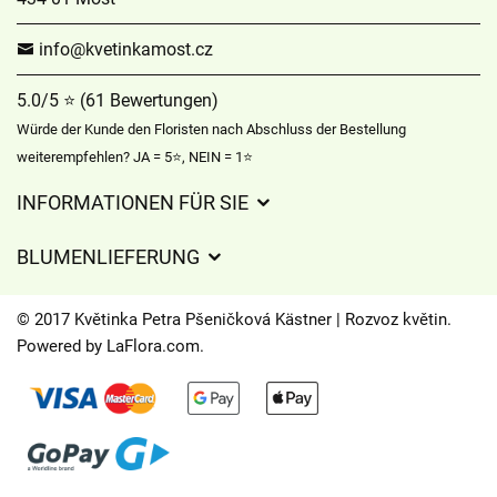
info@kvetinkamost.cz
5.0/5 ⭐ (61 Bewertungen)
Würde der Kunde den Floristen nach Abschluss der Bestellung
weiterempfehlen? JA = 5⭐, NEIN = 1⭐
INFORMATIONEN FÜR SIE
Geschäftsbedingungen
BLUMENLIEFERUNG
Datenschutz
Liefergebühren
Lieferzeiten für Blumen – Übersicht der Möglichkeiten
© 2017 Květinka Petra Pšeničková Kästner | Rozvoz květin.
Wohin wir Blumen liefern
Powered by
LaFlora.com
.
Cookies
Kontakt