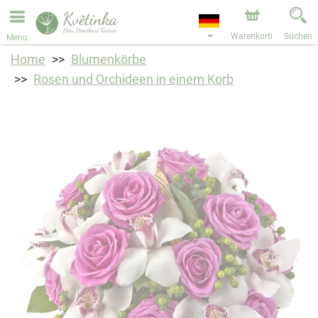
Bestellungen über unseren Onlineshop nehmen wir gerne
entgegen. Der frühestmögliche Liefertermin ist ab dem
11.08.2026 aufgrund von Betriebsurlaub.
Warenkorb
Suchen
Menu
Home
Blumenkörbe
Rosen und Orchideen in einem Korb