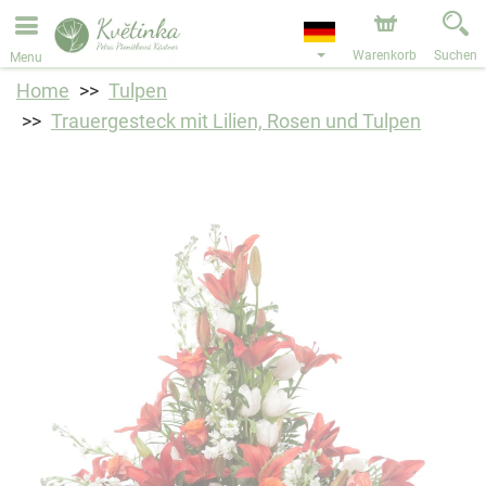
Bestellungen über unseren Onlineshop nehmen wir gerne
entgegen. Der frühestmögliche Liefertermin ist ab dem
11.08.2026 aufgrund von Betriebsurlaub.
Warenkorb
Suchen
Menu
Home
Tulpen
Trauergesteck mit Lilien, Rosen und Tulpen