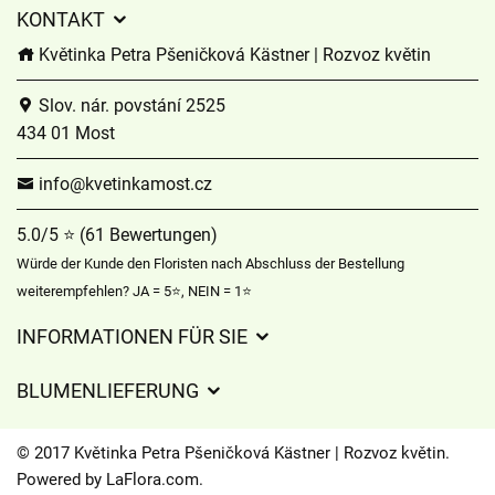
KONTAKT
Květinka Petra Pšeničková Kästner | Rozvoz květin
Slov. nár. povstání 2525
434 01 Most
info@kvetinkamost.cz
5.0/5 ⭐ (61 Bewertungen)
Würde der Kunde den Floristen nach Abschluss der Bestellung
weiterempfehlen? JA = 5⭐, NEIN = 1⭐
INFORMATIONEN FÜR SIE
Geschäftsbedingungen
BLUMENLIEFERUNG
Datenschutz
Liefergebühren
Lieferzeiten für Blumen – Übersicht der Möglichkeiten
© 2017 Květinka Petra Pšeničková Kästner | Rozvoz květin.
Wohin wir Blumen liefern
Powered by
LaFlora.com
.