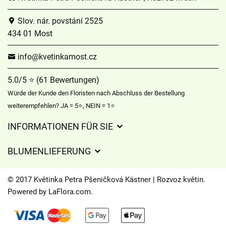
Slov. nár. povstání 2525
434 01 Most
info@kvetinkamost.cz
5.0/5 ⭐ (61 Bewertungen)
Würde der Kunde den Floristen nach Abschluss der Bestellung
weiterempfehlen? JA = 5⭐, NEIN = 1⭐
INFORMATIONEN FÜR SIE
Geschäftsbedingungen
BLUMENLIEFERUNG
Datenschutz
Liefergebühren
Lieferzeiten für Blumen – Übersicht der Möglichkeiten
© 2017 Květinka Petra Pšeničková Kästner | Rozvoz květin.
Wohin wir Blumen liefern
Powered by
LaFlora.com
.
Cookies
Kontakt