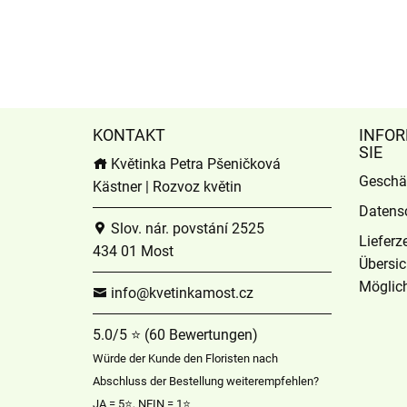
KONTAKT
INFOR
SIE
Květinka Petra Pšeničková
Geschä
Kästner | Rozvoz květin
Datens
Slov. nár. povstání 2525
Lieferz
434 01 Most
Übersic
Möglich
info@kvetinkamost.cz
5.0/5 ⭐ (60 Bewertungen)
Würde der Kunde den Floristen nach
Abschluss der Bestellung weiterempfehlen?
JA = 5⭐, NEIN = 1⭐