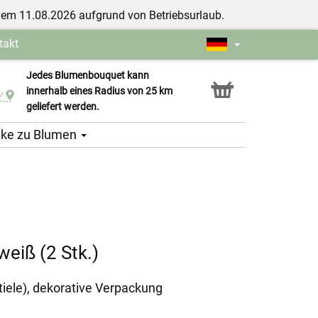
dem 11.08.2026 aufgrund von Betriebsurlaub.
takt
Jedes Blumenbouquet kann
Click & Collect Service
innerhalb eines Radius von 25 km
geliefert werden.
ke zu Blumen
eiß (2 Stk.)
iele), dekorative Verpackung