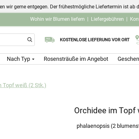
n wir gerne entgegen. Der frühestmögliche Liefertermin ist ab 
Wohin wir Blumen liefern
|
Liefergebühren
|
Kon
Wählen Sie Ihr Lieferdatum
KOSTENLOSE LIEFERUNG VOR ORT
Nach Typ
Rosensträuße im Angebot
Geschen
 Topf weiß (2 Stk.)
Orchidee im Topf w
phalaenopsis (2 blumenst