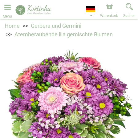
Bestellungen über unseren Onlineshop nehmen wir gerne
entgegen. Der frühestmögliche Liefertermin ist ab dem
11.08.2026 aufgrund von Betriebsurlaub.
Warenkorb
Suchen
Menu
Home
Gerbera und Germini
Atemberaubende lila gemischte Blumen