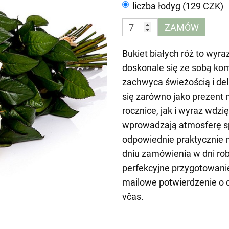
liczba łodyg (129 CZK)
ZAMÓW
Bukiet białych róż to wyraz
doskonale się ze sobą kom
zachwyca świeżością i del
się zarówno jako prezent 
rocznice, jak i wyraz wdzi
wprowadzają atmosferę spo
odpowiednie praktycznie 
dniu zamówienia w dni rob
perfekcyjne przygotowani
mailowe potwierdzenie o 
včas.