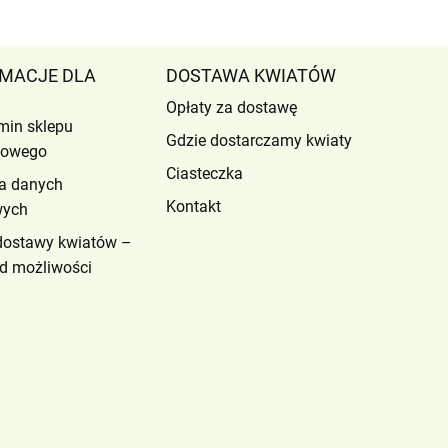
MACJE DLA
DOSTAWA KWIATÓW
Opłaty za dostawę
min sklepu
Gdzie dostarczamy kwiaty
etowego
Ciasteczka
a danych
Kontakt
wych
dostawy kwiatów –
d możliwości