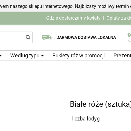
em naszego sklepu internetowego. Najbliższy możliwy termin 
Gdzie dostarczamy kwiaty
|
Opłaty za 
Wybierz datę dostawy
DARMOWA DOSTAWA LOKALNA
Według typu
Bukiety róż w promocji
Prezen
Białe róże (sztuka
liczba łodyg