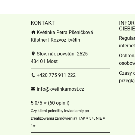
KONTAKT
INFOR
CIEBIE
Květinka Petra Pšeničková
Regula
Kästner | Rozvoz květin
intern
Slov. nár. povstání 2525
Ochron
434 01 Most
osobo
Czasy 
+420 775 911 222
przeglą
info@kvetinkamost.cz
5.0/5 ⭐ (60 opinii)
Czy klient poleciłby kwiaciarnię po
zrealizowaniu zamówienia? TAK = 5⭐, NIE =
1⭐