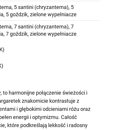
tema, 5 santini (chryzantema), 5
ia, 5 goździk, zielone wypełniacze
tema, 7 santini (chryzantema), 7
ia, 7 goździk, zielone wypełniacze
K)
K)
, to harmonijne połączenie świeżości i
argaretek znakomicie kontrastuje z
entami i głębokimi odcieniami różu oraz
pełen energii i optymizmu. Całość
cie, które podkreślają lekkość i radosny