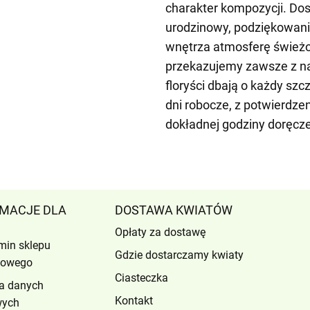
charakter kompozycji. Dos
urodzinowy, podziękowani
wnętrza atmosferę świeżo
przekazujemy zawsze z na
floryści dbają o każdy sz
dni robocze, z potwierdz
dokładnej godziny doręcze
MACJE DLA
DOSTAWA KWIATÓW
Opłaty za dostawę
min sklepu
Gdzie dostarczamy kwiaty
etowego
Ciasteczka
a danych
Kontakt
wych