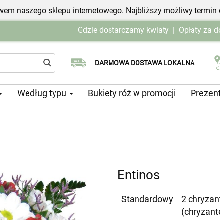
em naszego sklepu internetowego. Najbliższy możliwy termin 
Gdzie dostarczamy kwiaty
|
Opłaty za 
Wybierz datę dostawy
DARMOWA DOSTAWA LOKALNA
Według typu
Bukiety róż w promocji
Prezen
Entinos
Standardowy
2 chryzant
(chryzant