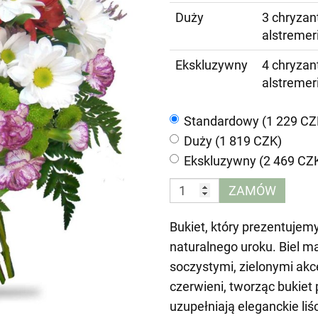
Duży
3 chryzan
alstremer
Ekskluzywny
4 chryzan
alstremer
Standardowy (1 229 CZ
Duży (1 819 CZK)
Ekskluzywny (2 469 CZ
ZAMÓW
Bukiet, który prezentujemy
naturalnego uroku. Biel m
soczystymi, zielonymi akc
czerwieni, tworząc bukiet 
uzupełniają eleganckie liś