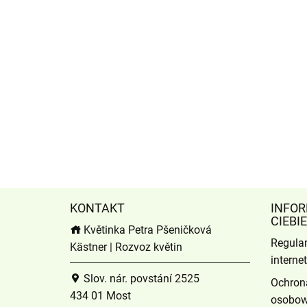
KONTAKT
INFOR
CIEBIE
Květinka Petra Pšeničková
Regula
Kästner | Rozvoz květin
intern
Slov. nár. povstání 2525
Ochron
434 01 Most
osobo