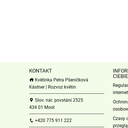
KONTAKT
INFOR
CIEBIE
Květinka Petra Pšeničková
Regula
Kästner | Rozvoz květin
intern
Slov. nár. povstání 2525
Ochron
434 01 Most
osobo
Czasy 
+420 775 911 222
przeglą