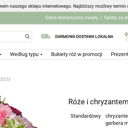
em naszego sklepu internetowego. Najbliższy możliwy termin 
Gdzie dostarczamy kwiaty
|
Opłaty za 
Wybierz datę dostawy
DARMOWA DOSTAWA LOKALNA
Według typu
Bukiety róż w promocji
Prezen
ntemy
Róże i chryzante
Standardowy
chryzante
gerbera m