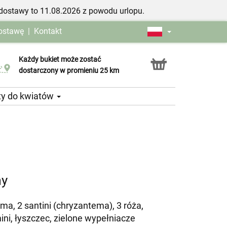
dostawy to 11.08.2026 z powodu urlopu.
dostawę
|
Kontakt
Każdy bukiet może zostać
Usługa Click & Collect
dostarczony w promieniu 25 km
ty do kwiatów
my
ma, 2 santini (chryzantema), 3 róża,
ini, łyszczec, zielone wypełniacze