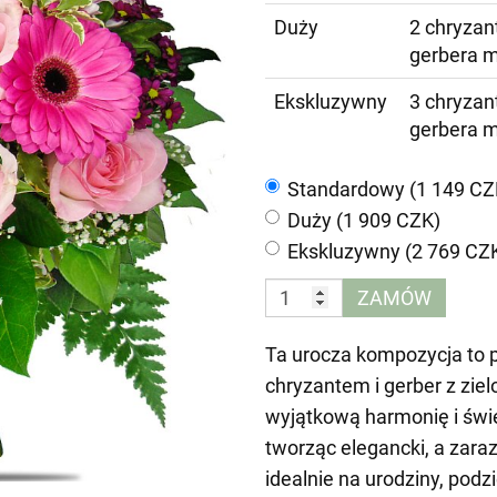
Duży
2 chryzan
gerbera m
Ekskluzywny
3 chryzan
gerbera m
Standardowy (1 149 CZ
Duży (1 909 CZK)
Ekskluzywny (2 769 CZ
ZAMÓW
Ta urocza kompozycja to p
chryzantem i gerber z zie
wyjątkową harmonię i świe
tworząc elegancki, a zara
idealnie na urodziny, podz