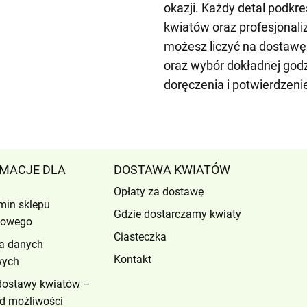
okazji. Każdy detal podkr
kwiatów oraz profesjonali
możesz liczyć na dostawę
oraz wybór dokładnej god
doręczenia i potwierdzeni
MACJE DLA
DOSTAWA KWIATÓW
Opłaty za dostawę
min sklepu
Gdzie dostarczamy kwiaty
etowego
Ciasteczka
a danych
Kontakt
wych
dostawy kwiatów –
d możliwości