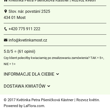
Květinka Petra Pšeničková Kästner | Rozvoz květin
Slov. nár. povstání 2525
434 01 Most
+420 775 911 222
info@kvetinkamost.cz
5.0/5 ⭐ (61 opinii)
Czy klient poleciłby kwiaciarnię po zrealizowaniu zamówienia? TAK = 5⭐,
NIE = 1⭐
INFORMACJE DLA CIEBIE
Regulamin sklepu internetowego
DOSTAWA KWIATÓW
Ochrona danych osobowych
Opłaty za dostawę
Czasy dostawy kwiatów – przegląd możliwości
© 2017 Květinka Petra Pšeničková Kästner | Rozvoz květin.
Gdzie dostarczamy kwiaty
Powered by
LaFlora.com
.