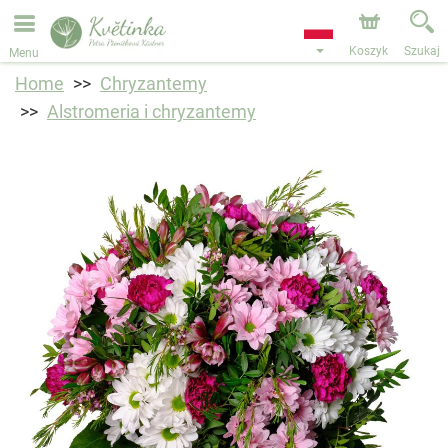
Przyjmujemy zamówienia za pośrednictwem naszego
sklepu internetowego. Najbliższy możliwy termin dostawy
to 11.08.2026 z powodu urlopu.
Koszyk
Szukaj
Menu
Home
Chryzantemy
Alstromeria i chryzantemy