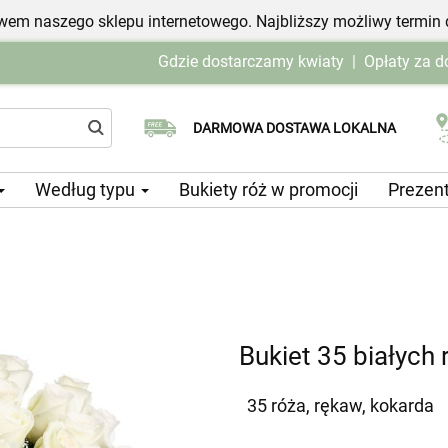
em naszego sklepu internetowego. Najbliższy możliwy termin 
Gdzie dostarczamy kwiaty
|
Opłaty za 
Wybierz datę dostawy
DARMOWA DOSTAWA LOKALNA
Według typu
Bukiety róż w promocji
Prezen
Bukiet 35 białych 
35 róża, rękaw, kokarda