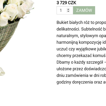
3 729 CZK
ZAMÓW
Bukiet białych róż to prop
delikatności. Subtelność 
naturalnym, stylowym opa
harmonijną kompozycję id
uczuć czy wyjątkowe jubil
chcemy przekazać komuś w
Dbamy o każdy szczegół –
ułożone przez doświadcz
dniu zamówienia w dni ro
godziny doręczenia oraz 