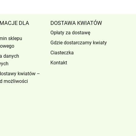
MACJE DLA
DOSTAWA KWIATÓW
Opłaty za dostawę
min sklepu
Gdzie dostarczamy kwiaty
etowego
Ciasteczka
a danych
Kontakt
wych
dostawy kwiatów –
d możliwości