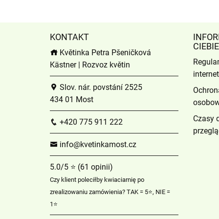
KONTAKT
INFOR
CIEBIE
Květinka Petra Pšeničková
Regula
Kästner | Rozvoz květin
intern
Slov. nár. povstání 2525
Ochron
434 01 Most
osobo
Czasy 
+420 775 911 222
przeglą
info@kvetinkamost.cz
5.0/5 ⭐ (61 opinii)
Czy klient poleciłby kwiaciarnię po
zrealizowaniu zamówienia? TAK = 5⭐, NIE =
1⭐