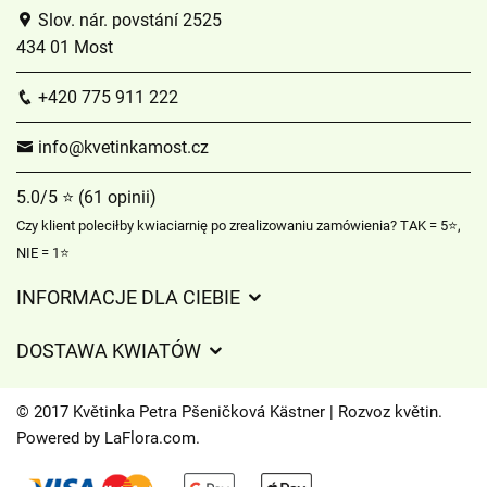
Slov. nár. povstání 2525
434 01 Most
+420 775 911 222
info@kvetinkamost.cz
5.0/5 ⭐ (61 opinii)
Czy klient poleciłby kwiaciarnię po zrealizowaniu zamówienia? TAK = 5⭐,
NIE = 1⭐
INFORMACJE DLA CIEBIE
Regulamin sklepu internetowego
DOSTAWA KWIATÓW
Ochrona danych osobowych
Opłaty za dostawę
Czasy dostawy kwiatów – przegląd możliwości
© 2017 Květinka Petra Pšeničková Kästner | Rozvoz květin.
Gdzie dostarczamy kwiaty
Powered by
LaFlora.com
.
Ciasteczka