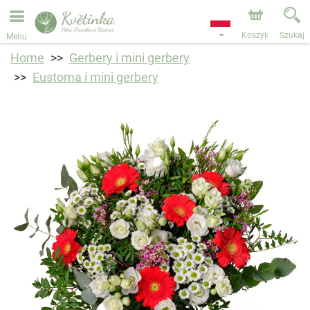
Przyjmujemy zamówienia za pośrednictwem naszego
sklepu internetowego. Najbliższy możliwy termin dostawy
to 11.08.2026 z powodu urlopu.
Koszyk
Szukaj
Menu
Home
Gerbery i mini gerbery
Eustoma i mini gerbery