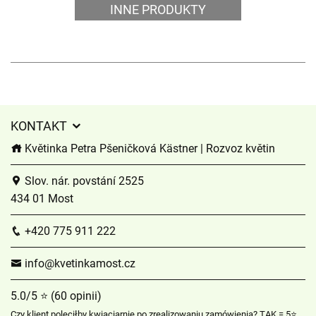
INNE PRODUKTY
KONTAKT
Květinka Petra Pšeničková Kästner | Rozvoz květin
Slov. nár. povstání 2525
434 01 Most
+420 775 911 222
info@kvetinkamost.cz
5.0/5 ⭐ (60 opinii)
Czy klient poleciłby kwiaciarnię po zrealizowaniu zamówienia? TAK = 5⭐,