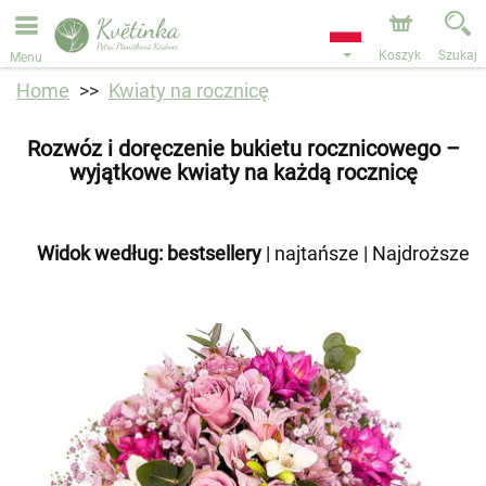
Przyjmujemy zamówienia za pośrednictwem naszego
sklepu internetowego. Najbliższy możliwy termin dostawy
to 11.08.2026 z powodu urlopu.
Koszyk
Szukaj
Menu
Home
Kwiaty na rocznicę
Rozwóz i doręczenie bukietu rocznicowego –
wyjątkowe kwiaty na każdą rocznicę
Widok według:
bestsellery
|
najtańsze
|
Najdroższe