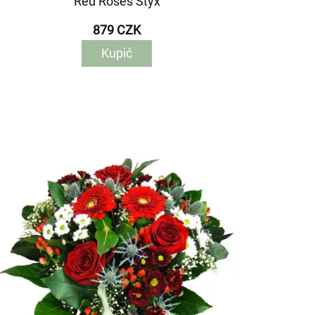
Red Roses Styx
879 CZK
Kupić