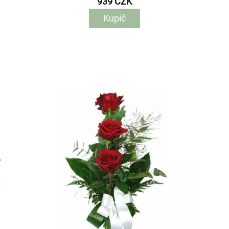
939 CZK
Kupić