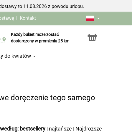
dostawy to 11.08.2026 z powodu urlopu.
dostawę
|
Kontakt
Każdy bukiet może zostać
Usługa Click & Collect
dostarczony w promieniu 25 km
ty do kwiatów
towe doręczenie tego samego
 według:
bestsellery
|
najtańsze
|
Najdroższe