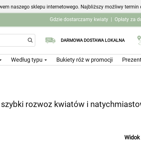
em naszego sklepu internetowego. Najbliższy możliwy termin 
Gdzie dostarczamy kwiaty
|
Opłaty za 
Wybierz datę dostawy
DARMOWA DOSTAWA LOKALNA
Według typu
Bukiety róż w promocji
Prezen
– szybki rozwoz kwiatów i natychmias
Widok