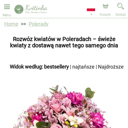
Przyjmujemy zamówienia za pośrednictwem naszego
sklepu internetowego. Najbliższy możliwy termin dostawy
to 11.08.2026 z powodu urlopu.
Koszyk
Szukaj
Menu
Home
Polerady
Rozwóz kwiatów w Poleradach – świeże
kwiaty z dostawą nawet tego samego dnia
Widok według:
bestsellery
|
najtańsze
|
Najdroższe