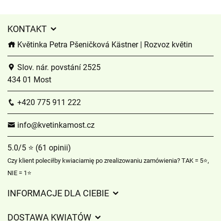
KONTAKT
Květinka Petra Pšeničková Kästner | Rozvoz květin
Slov. nár. povstání 2525
434 01 Most
+420 775 911 222
info@kvetinkamost.cz
5.0/5 ⭐ (61 opinii)
Czy klient poleciłby kwiaciarnię po zrealizowaniu zamówienia? TAK = 5⭐,
NIE = 1⭐
INFORMACJE DLA CIEBIE
Regulamin sklepu internetowego
DOSTAWA KWIATÓW