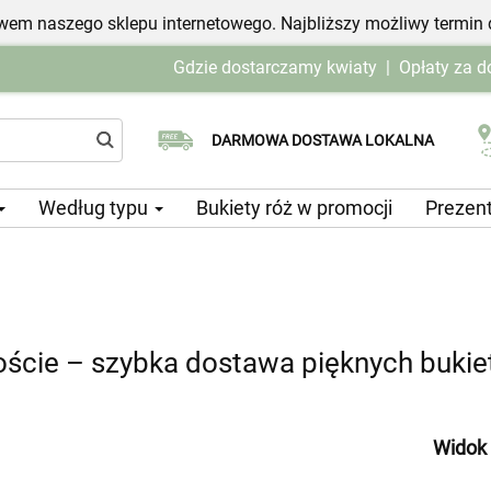
em naszego sklepu internetowego. Najbliższy możliwy termin 
Gdzie dostarczamy kwiaty
|
Opłaty za 
Wybierz datę dostawy
DARMOWA DOSTAWA LOKALNA
Według typu
Bukiety róż w promocji
Prezen
cie – szybka dostawa pięknych bukie
Widok