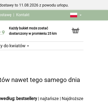
dostawy to 11.08.2026 z powodu urlopu.
dostawę
|
Kontakt
Każdy bukiet może zostać
Usługa Click & Collect
dostarczony w promieniu 25 km
ty do kwiatów
tów nawet tego samego dnia
 według:
bestsellery
|
najtańsze
|
Najdroższe