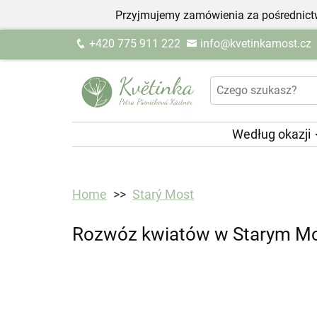
Przyjmujemy zamówienia za pośrednictw
+420 775 911 222
info@kvetinkamost.cz
Według okazji
Home
Starý Most
Rozwóz kwiatów w Starym Moś