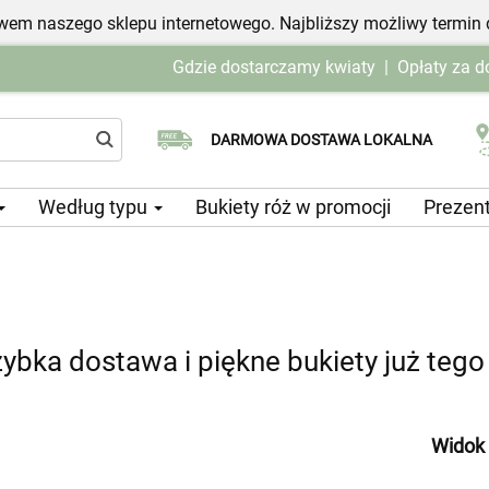
em naszego sklepu internetowego. Najbliższy możliwy termin 
Gdzie dostarczamy kwiaty
|
Opłaty za 
Wybierz datę dostawy
DARMOWA DOSTAWA LOKALNA
Według typu
Bukiety róż w promocji
Prezen
bka dostawa i piękne bukiety już teg
Widok