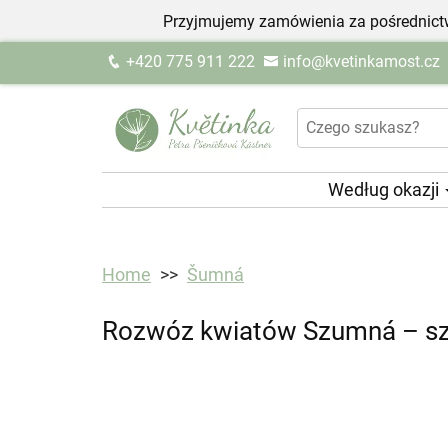
Przyjmujemy zamówienia za pośrednictw
+420 775 911 222
info@kvetinkamost.cz
Według okazji
Home
Šumná
Rozwóz kwiatów Szumná – szy