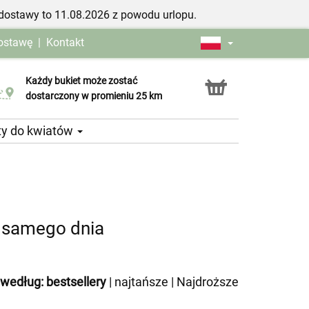
dostawy to 11.08.2026 z powodu urlopu.
dostawę
|
Kontakt
Każdy bukiet może zostać
Usługa Click & Collect
dostarczony w promieniu 25 km
ty do kwiatów
o samego dnia
 według:
bestsellery
|
najtańsze
|
Najdroższe