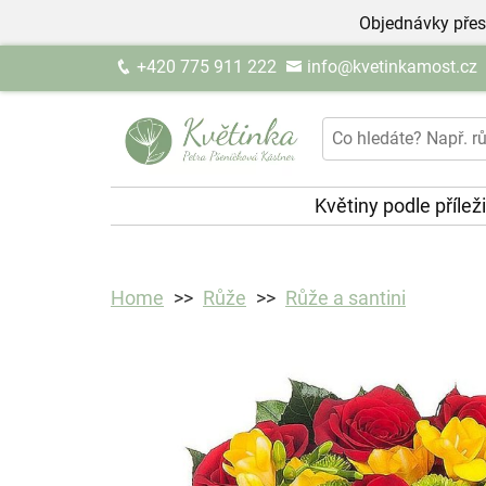
Objednávky přes
+420 775 911 222
info@kvetinkamost.cz
Květiny podle přílež
Home
Růže
Růže a santini