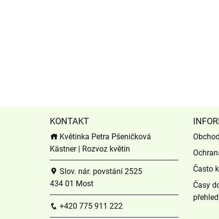
KONTAKT
INFOR
Květinka Petra Pšeničková
Obchod
Kästner | Rozvoz květin
Ochran
Často k
Slov. nár. povstání 2525
434 01 Most
Časy do
přehled
+420 775 911 222