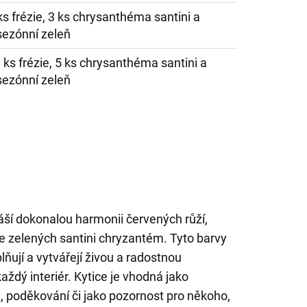
 ks frézie, 3 ks chrysanthéma santini a
sezónní zeleň
8 ks frézie, 5 ks chrysanthéma santini a
sezónní zeleň
áší dokonalou harmonii červených růží,
ěže zelených santini chryzantém. Tyto barvy
ují a vytvářejí živou a radostnou
aždý interiér. Kytice je vhodná jako
 poděkování či jako pozornost pro někoho,