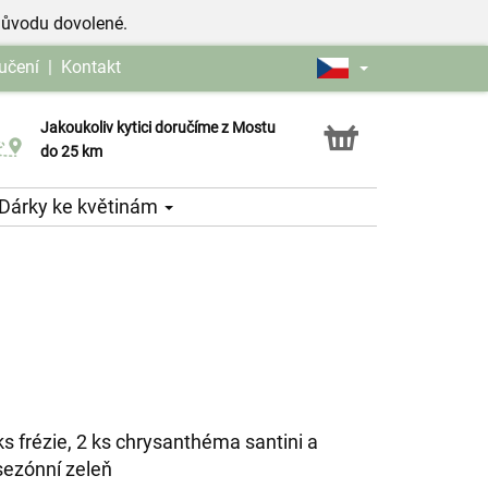
důvodu dovolené.
učení
|
Kontakt
Jakoukoliv kytici doručíme z Mostu
Možnost vyzvednout v naší květince
do 25 km
Dárky ke květinám
 ks frézie, 2 ks chrysanthéma santini a
sezónní zeleň