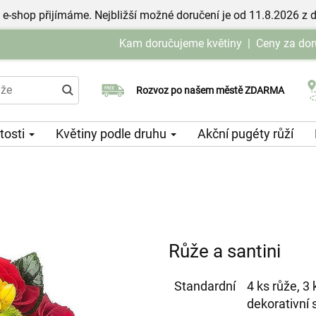
 e-shop přijímáme. Nejbližší možné doručení je od 11.8.2026 z 
Kam doručujeme květiny
|
Ceny za dor
Rozvoz po našem městě ZDARMA
Možný výběr času a dne doručení
itosti
Květiny podle druhu
Akční pugéty růží
Růže a santini
Standardní
4 ks růže, 3
dekorativní 