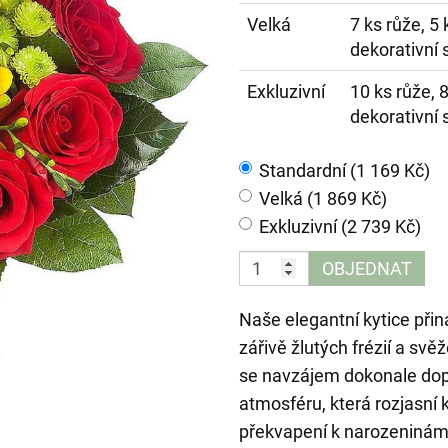
Velká
7 ks růže, 5
dekorativní 
Exkluzivní
10 ks růže, 
dekorativní 
Standardní (1 169 Kč)
Velká (1 869 Kč)
Exkluzivní (2 739 Kč)
OBJEDNAT
Naše elegantní kytice přin
zářivě žlutých frézií a sv
se navzájem dokonale doplň
atmosféru, která rozjasní k
překvapení k narozeninám,