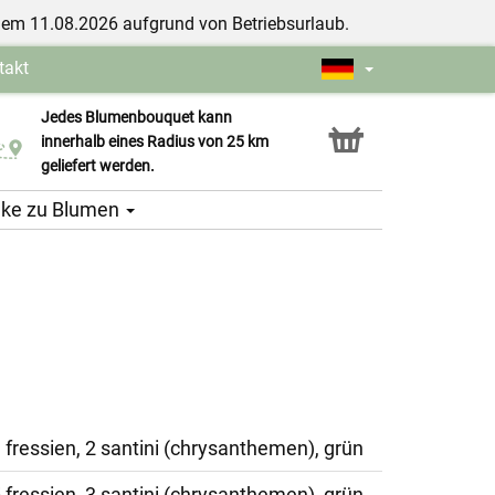
dem 11.08.2026 aufgrund von Betriebsurlaub.
takt
Jedes Blumenbouquet kann
Click & Collect Service
innerhalb eines Radius von 25 km
geliefert werden.
ke zu Blumen
3 fressien, 2 santini (chrysanthemen), grün
5 fressien, 3 santini (chrysanthemen), grün