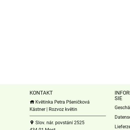
KONTAKT
INFOR
SIE
Květinka Petra Pšeničková
Geschä
Kästner | Rozvoz květin
Datens
Slov. nár. povstání 2525
Lieferz
434 01 Most