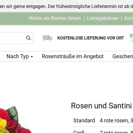
n wir gerne entgegen. Der frühestmögliche Liefertermin ist ab 
Wohin wir Blumen liefern
|
Liefergebühren
|
Kon
Wählen Sie Ihr Lieferdatum
KOSTENLOSE LIEFERUNG VOR ORT
Nach Typ
Rosensträuße im Angebot
Geschen
Rosen und Santini
Standard
4 rote rosen, 
Groß
7 rote rosen, 