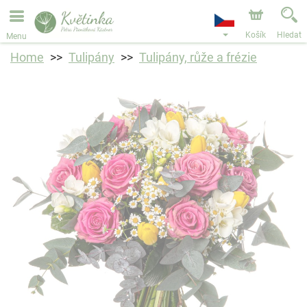
Objednávky přes e-shop přijímáme. Nejbližší možné
doručení je od 11.8.2026 z důvodu dovolené.
Košík
Hledat
Menu
Home
Tulipány
Tulipány, růže a frézie