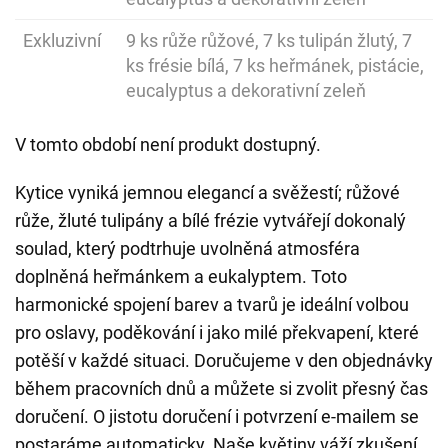
Exkluzivní
9 ks růže růžové, 7 ks tulipán žlutý, 7
ks frésie bílá, 7 ks heřmánek, pistácie,
eucalyptus a dekorativní zeleň
V tomto období není produkt dostupný.
Kytice vyniká jemnou elegancí a svěžestí; růžové
růže, žluté tulipány a bílé frézie vytvářejí dokonalý
soulad, který podtrhuje uvolněná atmosféra
doplněná heřmánkem a eukalyptem. Toto
harmonické spojení barev a tvarů je ideální volbou
pro oslavy, poděkování i jako milé překvapení, které
potěší v každé situaci. Doručujeme v den objednávky
během pracovních dnů a můžete si zvolit přesný čas
doručení. O jistotu doručení i potvrzení e-mailem se
postaráme automaticky. Naše květiny váží zkušení