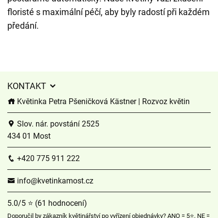
floristé s maximální péčí, aby byly radostí při každém
předání.
KONTAKT
Květinka Petra Pšeničková Kästner | Rozvoz květin
Slov. nár. povstání 2525
434 01 Most
+420 775 911 222
info@kvetinkamost.cz
5.0/5 ⭐ (61 hodnocení)
Doporučil by zákazník květinářství po vyřízení objednávky? ANO = 5⭐, NE =