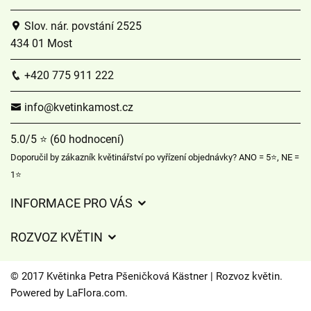
Slov. nár. povstání 2525
434 01 Most
+420 775 911 222
info@kvetinkamost.cz
5.0/5 ⭐ (60 hodnocení)
Doporučil by zákazník květinářství po vyřízení objednávky? ANO = 5⭐, NE =
1⭐
INFORMACE PRO VÁS
Obchodní podmínky
ROZVOZ KVĚTIN
Ochrana osobních údajů
Ceny za doručení
Často kladené dotazy
© 2017 Květinka Petra Pšeničková Kästner | Rozvoz květin.
Kam doručujeme květiny
Powered by
LaFlora.com
.
Časy doručení květin – přehled možností
Cookies