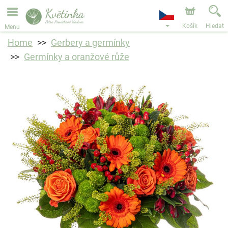
Objednávky přes e-shop přijímáme. Nejbližší možné
doručení je od 11.8.2026 z důvodu dovolené.
Košík
Hledat
Menu
Home
Gerbery a germínky
Germínky a oranžové růže