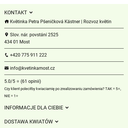
KONTAKT
Květinka Petra Pšeničková Kästner | Rozvoz květin
Slov. nár. povstání 2525
434 01 Most
+420 775 911 222
info@kvetinkamost.cz
5.0/5 ⭐ (61 opinii)
Czy klient poleciłby kwiaciarnię po zrealizowaniu zamówienia? TAK = 5⭐,
NIE = 1⭐
INFORMACJE DLA CIEBIE
Regulamin sklepu internetowego
DOSTAWA KWIATÓW
Ochrona danych osobowych