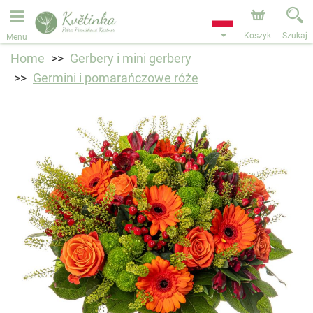
Przyjmujemy zamówienia za pośrednictwem naszego
sklepu internetowego. Najbliższy możliwy termin dostawy
to 11.08.2026 z powodu urlopu.
Koszyk
Szukaj
Menu
Home
Gerbery i mini gerbery
Germini i pomarańczowe róże