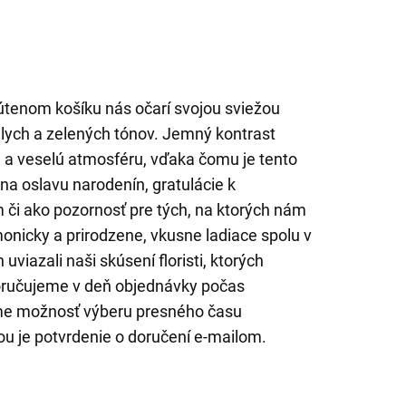
rútenom košíku nás očarí svojou sviežou
lych a zelených tónov. Jemný kontrast
ú a veselú atmosféru, vďaka čomu je tento
a oslavu narodenín, gratulácie k
 či ako pozornosť pre tých, na ktorých nám
onicky a prirodzene, vkusne ladiace spolu v
viazali naši skúsení floristi, ktorých
Doručujeme v deň objednávky počas
me možnosť výberu presného času
u je potvrdenie o doručení e-mailom.