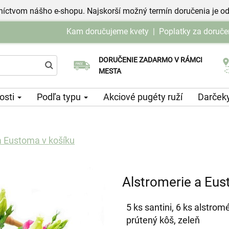
níctvom nášho e-shopu. Najskorší možný termín doručenia je od
Kam doručujeme kvety
|
Poplatky za doruče
DORUČENIE ZADARMO V RÁMCI
Vyberte si dátum doručenia
MESTA
tosti
Podľa typu
Akciové pugéty ruží
Darček
a Eustoma v košíku
Alstromerie a Eus
5 ks santini, 6 ks alstrom
prútený kôš, zeleň