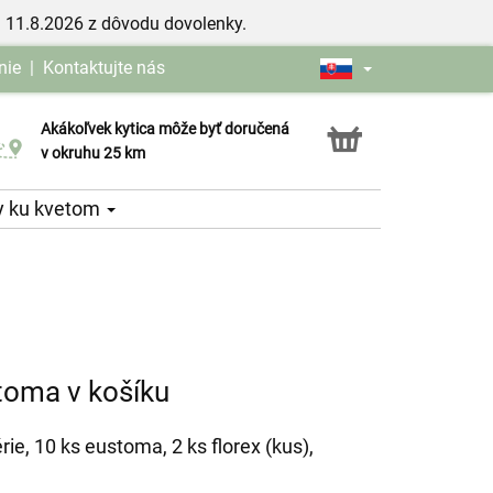
 11.8.2026 z dôvodu dovolenky.
nie
|
Kontaktujte nás
Akákoľvek kytica môže byť doručená
Služba Click & Collect
v okruhu 25 km
y ku kvetom
toma v košíku
érie, 10 ks eustoma, 2 ks florex (kus),