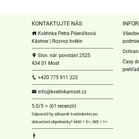
KONTAKTUJTE NÁS
INFOR
Květinka Petra Pšeničková
Všeobe
Kästner | Rozvoz květin
podmie
Ochran
Slov. nár. povstání 2525
Časy do
434 01 Most
prehľa
+420 775 911 222
info@kvetinkamost.cz
5.0/5 ⭐ (61 recenzií)
Odporučil by zákazník kvetinárstvo po
dokončení objednávky? ÁNO = 5⭐, NIE = 1⭐