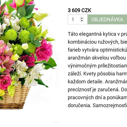
3 609 CZK
OBJEDNÁVKA
Táto elegantná kytica v p
kombináciou ružových, bie
farieb vytvára optimistick
aranžmán skvelou voľbou n
výnimočným príležitostiam
záleží. Kvety pôsobia harm
každom detaile. Aranžmán u
precíznosť je zaručená. 
pracovných dní a ponúka
doručenia. Samozrejmosťo